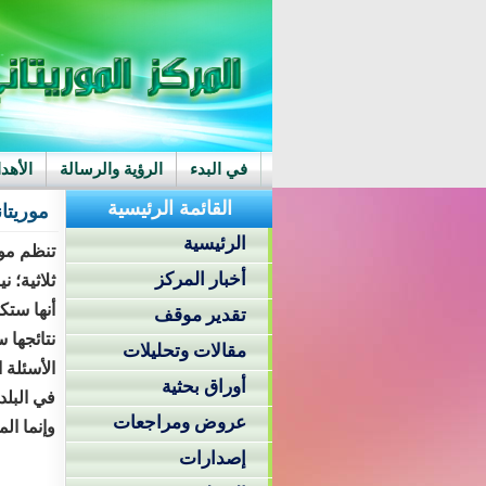
في البدء
الرؤية والرسالة
الأهد
القائمة الرئيسية
موريتا
الرئيسية
تنظم مور
أخبار المركز
ثلاثية؛ ن
أنها ستك
تقدير موقف
نتائجها 
مقالات وتحليلات
الأسئلة 
أوراق بحثية
في البلد
عروض ومراجعات
وإنما ال
إصدارات