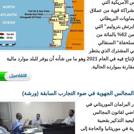
الأمريكية التي
راكة قوية من عملاق
يماويات البريطاني
رتش بتروليم" التي
اشترت من 62% بالمائة من
سلحفاة" السنغالي
ني المشترك الذي ينتظر
أن يبدأ الإنتاج فيه في العام 2021 وهو ما من شأنه أن يوفر للبلد موارد مالية
قارنة بموارده الحالية.
المجالس الجهوية في ضوء التجارب السابقة (ورشة)
ر البرلمان الموريتاني في
ماضي لقانون المجالس
ليعيد التذكير بقضية
ية في موريتانيا والحاجة إلى