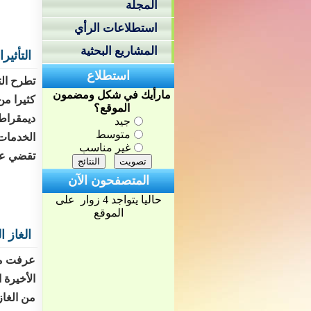
المجلة
استطلاعات الرأي
المشاريع البحثية
التأثي
استطلاع
تطرح الت
مارأيك في شكل ومضمون
كثيرا من
الموقع؟
ديمقراط
جيد
متوسط
الخدمات
غير مناسب
تقضي على
المتصفحون الآن
حاليا يتواجد 4 زوار على
الموقع
الغاز ا
عرفت مور
الأخيرة 
من الغا