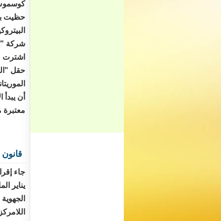
كوسموس 
حظيت بش
البيتروك
شركة "اب
حقل "ال
الموريتا
معتبرة م
قانون 
جاء إقرا
يناير ال
الجهوية 
اللامركز